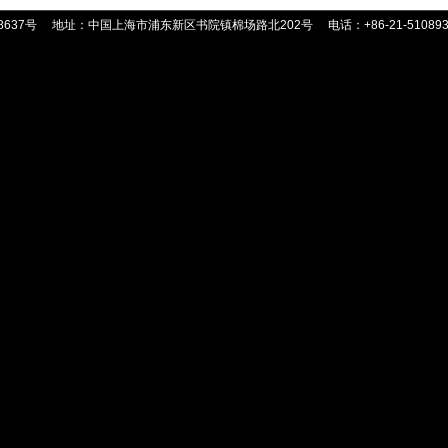
8637号
地址：中国上海市浦东新区书院镇棉场路北202号
电话：+86-21-51089359