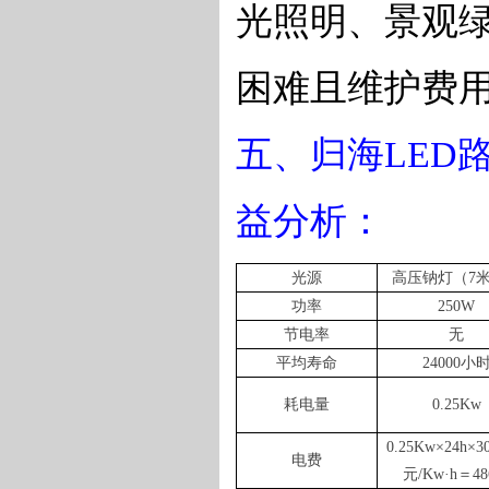
光照明、景观
困难且维护费
五、归海
LED
益分析：
光源
高压钠灯（
7
功率
250W
节电率
无
平均寿命
24000
小
耗电量
0.25Kw
0.25Kw
×
24h
×
3
电费
元
/Kw
·
h
＝
48