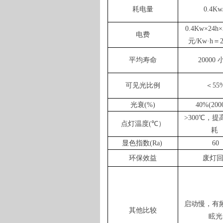
耗电量
0.4Kw
0.4Kw
×
24h
×
电费
元
/Kw
·
h
＝
平均寿命
20000
可见光比例
＜
55
光衰
(%)
40%(2000
>300
℃，提
点灯温度
(
℃）
耗
显色指数
(Ra)
60
环保效益
废灯回
启动慢，有
其他比较
眩光