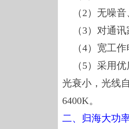
（
2
）无噪音
（
3
）对通讯
（
4
）宽工作
（
5
）采用优
光衰小，光线
6400K
。
二
、归海大功