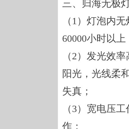
三、归海
无极
（
1
）灯泡内无
60000
小时以上
（
2
）发光效率
阳光，光线柔
失真；
（
3
）宽电压工
作；