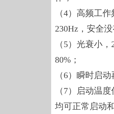
（
4
）高频工作
230Hz
，安全
（
5
）光衰小，
80%
；
（
6
）瞬时启动
（
7
）启动温度
均可正常启动