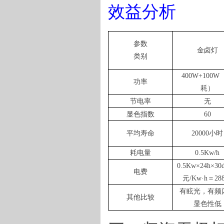
效益分析
参数
金卤灯
类别
400W
+100W
功率
耗）
节电率
无
显色指数
60
平均寿命
20000
小时
耗电量
0.
5
Kw/h
0.
5
Kw
×
24h
×
30
电费
元
/Kw
·
h
＝
28
有眩光，有频
其他比较
显色性低