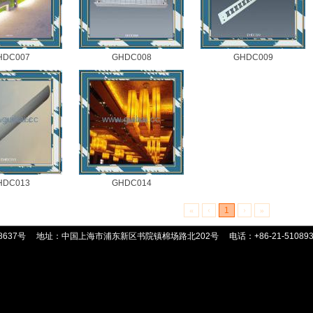
HDC007
GHDC008
GHDC009
HDC013
GHDC014
«
‹
1
›
»
8637号
地址：中国上海市浦东新区书院镇棉场路北202号
电话：+86-21-51089359