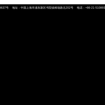
8637号
地址：中国上海市浦东新区书院镇棉场路北202号
电话：+86-21-51089359