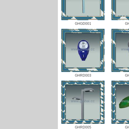
GHGD001
G
GHRD003
G
GHRD005
G