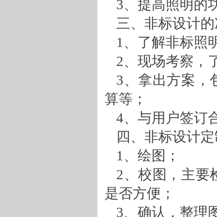
3、
提高照明的
三、非标设计的
1、
了解非标照
2、
现场考察，
3、
拿出方案，
算等；
4、
与用户签订
四、
非标设计定
1、
绘图；
2、
校图，主要
是否方便；
3、
确认，整理