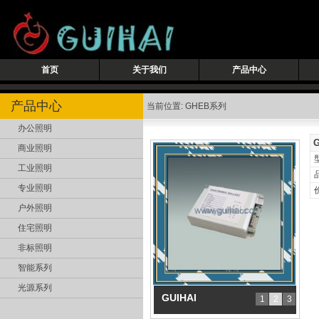
首页
关于我们
产品中心
产品中心
当前位置: GHEB系列
办公照明
商业照明
工业照明
专业照明
户外照明
住宅照明
非标照明
智能系列
光源系列
GUIHAI
1
2
3