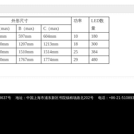
外形尺寸
功率
LED
数
量
（
max)
B
（
max)
C
（
max)
0mm
597mm
604mm
10
180
00mm
1207mm
1213mm
18
300
00mm
1510mm
1514mm
25
384
60mm
1767mm
1774mm
29
480
8637号
地址：中国上海市浦东新区书院镇棉场路北202号
电话：+86-21-51089359