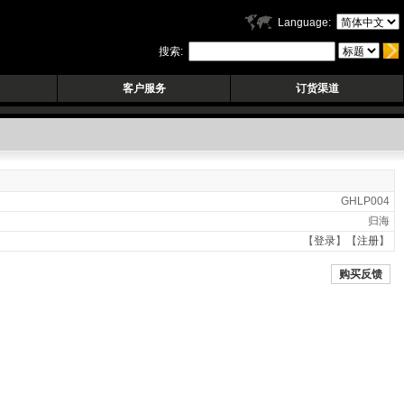
Language:
搜索:
客户服务
订货渠道
GHLP004
归海
【
登录
】【
注册
】
购买反馈