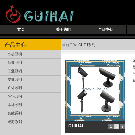
首页
关于我们
产品中心
产品中心
当前位置: GHPJ系列
办公照明
G
商业照明
工业照明
专业照明
户外照明
住宅照明
非标照明
智能系列
光源系列
GUIHAI
1
2
3