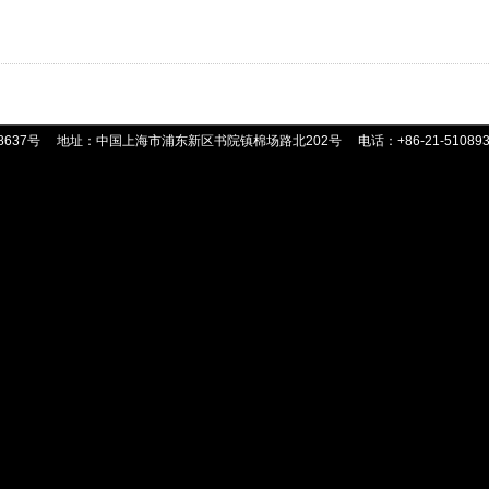
8637号
地址：中国上海市浦东新区书院镇棉场路北202号
电话：+86-21-51089359