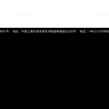
8637号
地址：中国上海市浦东新区书院镇棉场路北202号
电话：+86-21-51089359