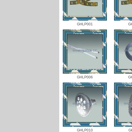
GHLP001
G
GHLP006
G
GHLP010
G